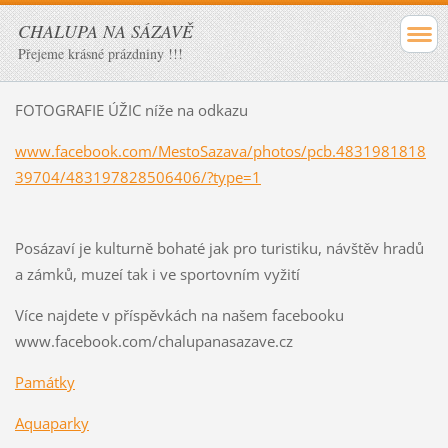
CHALUPA NA SÁZAVĚ
Přejeme krásné prázdniny !!!
FOTOGRAFIE ÚŽIC níže na odkazu
www.facebook.com/MestoSazava/photos/pcb.4831981818
39704/483197828506406/?type=1
Posázaví je kulturně bohaté jak pro turistiku, návštěv hradů
a zámků, muzeí tak i ve sportovním vyžití
Více najdete v příspěvkách na našem facebooku
www.facebook.com/chalupanasazave.cz
Památky
Aquaparky