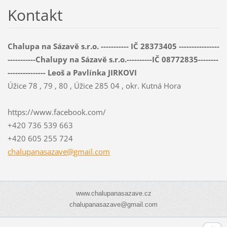
Kontakt
Chalupa na Sázavě s.r.o. ----------- IČ 28373405 ----------------
-----------Chalupy na Sázavě s.r.o.----------IČ 08772835--------
--------------- Leoš a Pavlínka JIRKOVI
Úžice 78 , 79 , 80 , Úžice 285 04 , okr. Kutná Hora
https://www.facebook.com/
+420 736 539 663
+420 605 255 724
chalupan
asazave@
gmail.co
m
www.chalupanasazave.cz
chalupanasazave@gmail.com