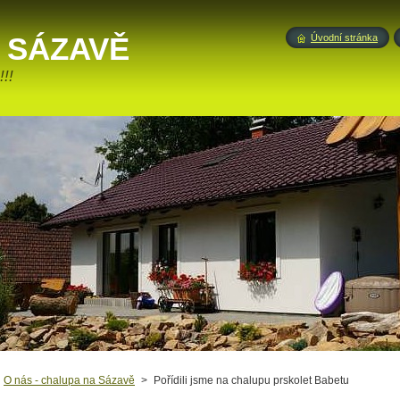
 SÁZAVĚ
Úvodní stránka
!!
O nás - chalupa na Sázavě
>
Pořídili jsme na chalupu prskolet Babetu