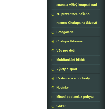
sauna a vířivý koupací sud
3D prezentace našeho
resortu Chalupa na Sázavě
Fotogalerie
Chalupa Krbovna
Vše pro děti
Multifunkční hřiště
Výlety a sport
Restaurace a obchody
Novinky
Místní poplatek z pobytu
GDPR