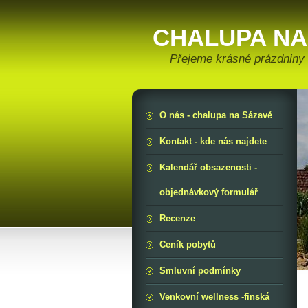
CHALUPA NA
Přejeme krásné prázdniny !
O nás - chalupa na Sázavě
Kontakt - kde nás najdete
Kalendář obsazenosti -
objednávkový formulář
Recenze
Ceník pobytů
Smluvní podmínky
Venkovní wellness -finská