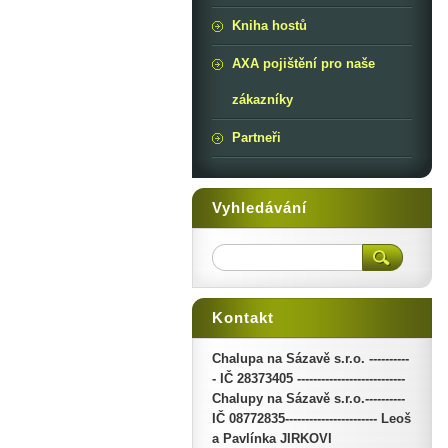
Kniha hostů
AXA pojištění pro naše
zákazníky
Partneři
Vyhledávání
Kontakt
Chalupa na Sázavě s.r.o. ----------
- IČ 28373405 ---------------------------
Chalupy na Sázavě s.r.o.----------
IČ 08772835----------------------- Leoš
a Pavlínka JIRKOVI