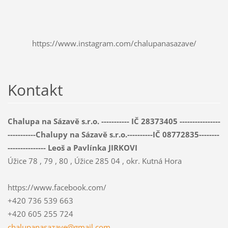
https://www.instagram.com/chalupanasazave/
Kontakt
Chalupa na Sázavě s.r.o. ----------- IČ 28373405 ----------------
-----------Chalupy na Sázavě s.r.o.----------IČ 08772835--------
--------------- Leoš a Pavlínka JIRKOVI
Úžice 78 , 79 , 80 , Úžice 285 04 , okr. Kutná Hora
https://www.facebook.com/
+420 736 539 663
+420 605 255 724
chalupan
asazave@
gmail.co
m