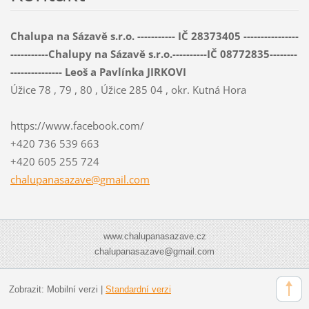
Chalupa na Sázavě s.r.o. ----------- IČ 28373405 ----------------
-----------Chalupy na Sázavě s.r.o.----------IČ 08772835--------
--------------- Leoš a Pavlínka JIRKOVI
Úžice 78 , 79 , 80 , Úžice 285 04 , okr. Kutná Hora
https://www.facebook.com/
+420 736 539 663
+420 605 255 724
chalupan
asazave@
gmail.co
m
www.chalupanasazave.cz
chalupanasazave@gmail.com
Zobrazit:
Mobilní verzi
|
Standardní verzi